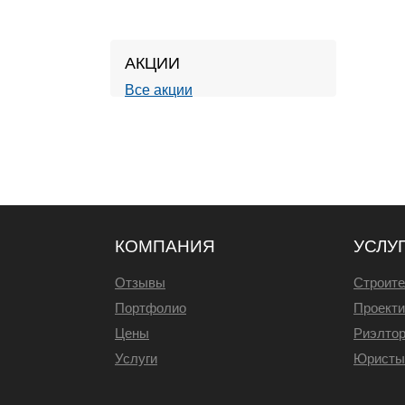
АКЦИИ
Все акции
КОМПАНИЯ
УСЛУ
Отзывы
Строите
Портфолио
Проекти
Цены
Риэлто
Услуги
Юристы